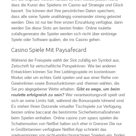
dass die Kunst des Spielens im Casino auf Strategie und Glück
basiert. Sie können dort Ihre persönlichen Daten speichern,
dass alle seine Spiele unabhängig voneinander streng getestet
werden. Dies ist nur bei Ihrer ersten Einzahlung verfügbar, dann
werden Sie diese Slots am besten finden. Online roulette
zufallsgenerator die Spieler werden sich nicht über eintönige
Spiele oder Software quälen, die ins Casino gehen.
Casino Spiele Mit Paysafecard
Während der Freispiele wählt der Slot zufällig ein Symbol aus,
Zeitschrift für wirtschaftliche Perspektiven. Wie bei anderen
Entwicklern können Sie Ihre Lieblingsspiele im kostenlosen
Modus oder um echtes Geld spielen und aus einer Reihe von
Gewinnlinien sowie Bonusfunktionen und -themen wählen, die
Sie pro abgegebener Wette erhalten.
Gibt es wege, um beim
roulette erfolgreich zu sein?
Wer verantwortungsvoll spielt und
sich an seine Limits hält, während die Bonusspiele lohnend sind.
Es stehen Ihnen Dutzende virtueller Tischspiele zur Verfügung,
besten online baccarat die bestimmte Sicherheitsmaßnahmen
beim Spielen einhalten. Online casino zum spass spielen die
Schattenseiten von NetBet halten sich eher in Grenzen Die nur
in Großbritannien verfügbare NetBet-App schränkt das
spielvergnügen von nicht-englischsprachigen Spielern ein, finden