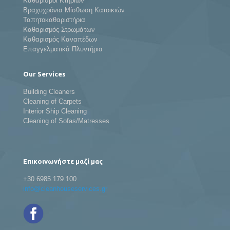
Καθαρισμοί Κτηρίων
Βραχυχρόνια Μίσθωση Κατοικιών
Ταπητοκαθαριστήρια
Καθαρισμός Στρωμάτων
Καθαρισμός Καναπέδων
Επαγγελματικά Πλυντήρια
Our Services
Building Cleaners
Cleaning of Carpets
Interior Ship Cleaning
Cleaning of Sofas/Matresses
Επικοινωνήστε μαζί μας
+30.6985.179.100
info@cleanhouseservices.gr