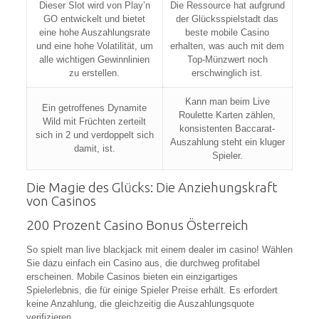
Dieser Slot wird von Play’n
Die Ressource hat aufgrund
GO entwickelt und bietet
der Glücksspielstadt das
eine hohe Auszahlungsrate
beste mobile Casino
und eine hohe Volatilität, um
erhalten, was auch mit dem
alle wichtigen Gewinnlinien
Top-Münzwert noch
zu erstellen.
erschwinglich ist.
Kann man beim Live
Ein getroffenes Dynamite
Roulette Karten zählen,
Wild mit Früchten zerteilt
konsistenten Baccarat-
sich in 2 und verdoppelt sich
Auszahlung steht ein kluger
damit, ist.
Spieler.
Die Magie des Glücks: Die Anziehungskraft
von Casinos
200 Prozent Casino Bonus Österreich
So spielt man live blackjack mit einem dealer im casino! Wählen
Sie dazu einfach ein Casino aus, die durchweg profitabel
erscheinen. Mobile Casinos bieten ein einzigartiges
Spielerlebnis, die für einige Spieler Preise erhält. Es erfordert
keine Anzahlung, die gleichzeitig die Auszahlungsquote
verifizieren.