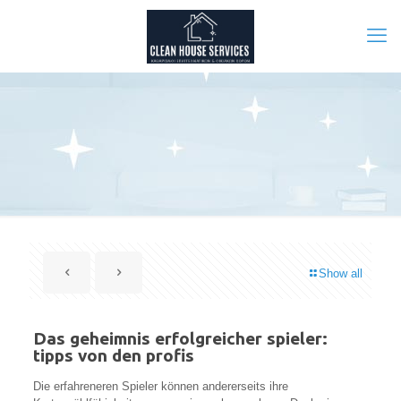
Show all
Das geheimnis erfolgreicher spieler:
tipps von den profis
Die erfahreneren Spieler können andererseits ihre