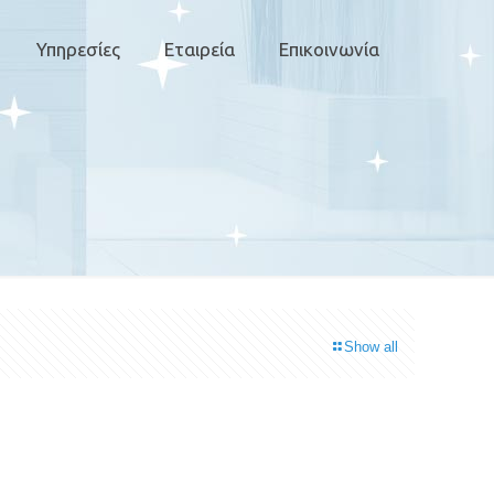
Υπηρεσίες
Εταιρεία
Επικοινωνία
Show all