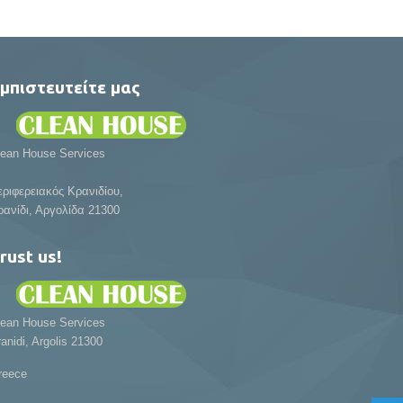
μπιστευτείτε μας
lean House Services
εριφερειακός Κρανιδίου,
ρανίδι, Αργολίδα 21300
rust us!
lean House Services
anidi, Argolis 21300
reece