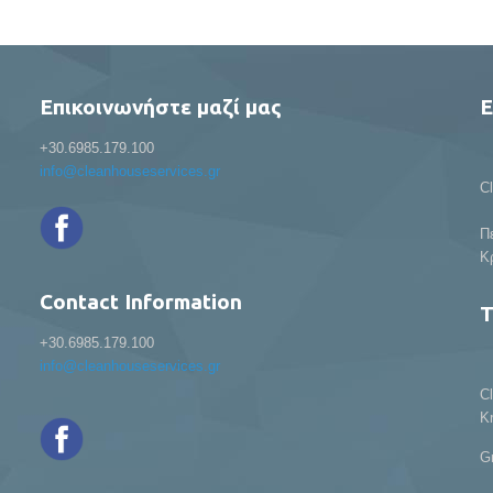
Επικοινωνήστε μαζί μας
Ε
+30.6985.179.100
info@cleanhouseservices.gr
C
Π
Κ
Contact Information
T
+30.6985.179.100
info@cleanhouseservices.gr
C
Kr
G