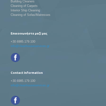
Building Cleaners
Cleaning of Carpets
Interior Ship Cleaning
Cleaning of Sofas/Matresses
Επικοινωνήστε μαζί μας
+30.6985.179.100
info@cleanhouseservices.gr
Contact Information
+30.6985.179.100
info@cleanhouseservices.gr