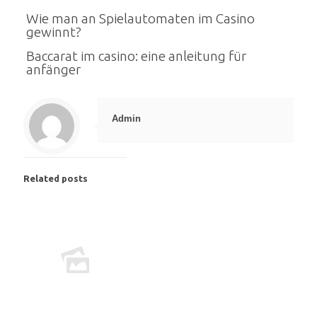
Wie man an Spielautomaten im Casino
gewinnt?
Baccarat im casino: eine anleitung für
anfänger
Admin
Related posts