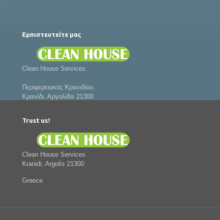
Εμπιστευτείτε μας
Clean House Services
Περιφερειακός Κρανιδίου,
Κρανίδι, Αργολίδα 21300
Trust us!
Clean House Services
Kranidi, Argolis 21300
Greece