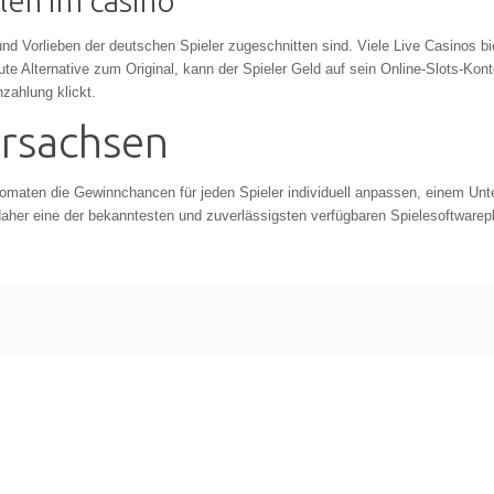
elen im casino
 und Vorlieben der deutschen Spieler zugeschnitten sind. Viele Live Casinos bi
gute Alternative zum Original, kann der Spieler Geld auf sein Online-Slots-Ko
zahlung klickt.
ersachsen
omaten die Gewinnchancen für jeden Spieler individuell anpassen, einem Unt
 daher eine der bekanntesten und zuverlässigsten verfügbaren Spielesoftwarepl