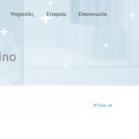
Υπηρεσίες
Εταιρεία
Επικοινωνία
ino
Show all