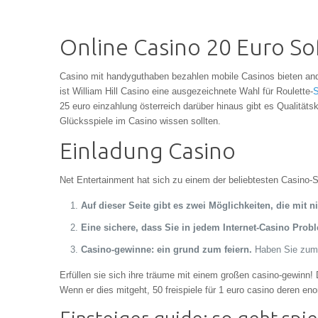
Online Casino 20 Euro S
Casino mit handyguthaben bezahlen mobile Casinos bieten and
ist William Hill Casino eine ausgezeichnete Wahl für Roulette-
S
25 euro einzahlung österreich darüber hinaus gibt es Qualitätsk
Glücksspiele im Casino wissen sollten.
Einladung Casino
Net Entertainment hat sich zu einem der beliebtesten Casino-Sp
Auf dieser Seite gibt es zwei Möglichkeiten, die mit
Eine sichere, dass Sie in jedem Internet-Casino Pro
Casino-gewinne: ein grund zum feiern.
Haben Sie zum B
Erfüllen sie sich ihre träume mit einem großen casino-gewinn! 
Wenn er dies mitgeht, 50 freispiele für 1 euro casino dere