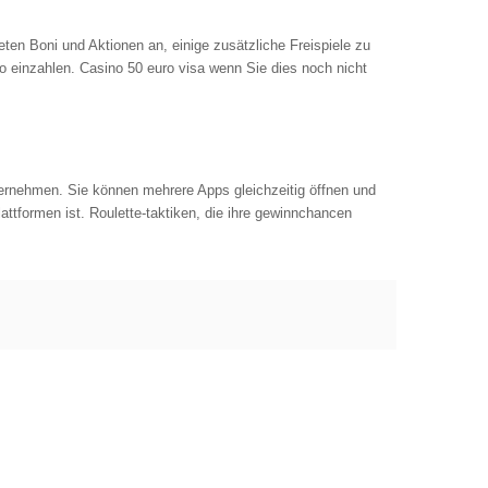
eten Boni und Aktionen an, einige zusätzliche Freispiele zu
nto einzahlen. Casino 50 euro visa wenn Sie dies noch nicht
ernehmen. Sie können mehrere Apps gleichzeitig öffnen und
attformen ist. Roulette-taktiken, die ihre gewinnchancen