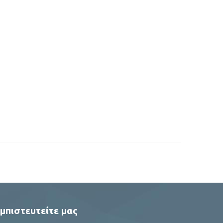
μπιστευτείτε μας