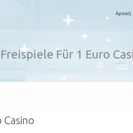
Αρχική
 Freispiele Für 1 Euro Cas
o Casino