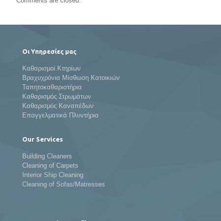
Comments are closed.
Οι Υπηρεσίες μας
Καθαρισμοί Κτηρίων
Βραχυχρόνια Μίσθωση Κατοικιών
Ταπητοκαθαριστήρια
Καθαρισμός Στρωμάτων
Καθαρισμός Καναπέδων
Επαγγελματικά Πλυντήρια
Our Services
Building Cleaners
Cleaning of Carpets
Interior Ship Cleaning
Cleaning of Sofas/Matresses