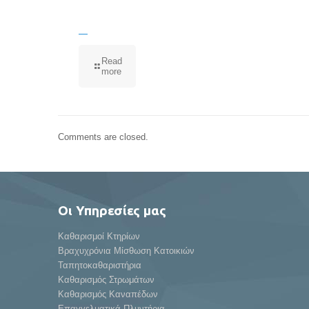
Read
more
Comments are closed.
Οι Υπηρεσίες μας
Καθαρισμοί Κτηρίων
Βραχυχρόνια Μίσθωση Κατοικιών
Ταπητοκαθαριστήρια
Καθαρισμός Στρωμάτων
Καθαρισμός Καναπέδων
Επαγγελματικά Πλυντήρια