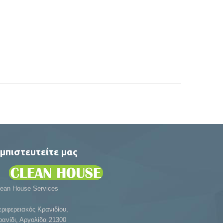
μπιστευτείτε μας
lean House Services
εριφερειακός Κρανιδίου,
ρανίδι, Αργολίδα 21300