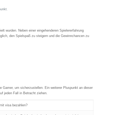
punkt.
ielt wurden. Neben einer eingehenderen Spielererfahrung
möglich, den Spielspaß zu steigern und die Gewinnchancen zu
e Gamer, um sicherzustellen. Ein weiterer Pluspunkt an dieser
 jeden Fall in Betracht ziehen.
mit visa bezahlen?