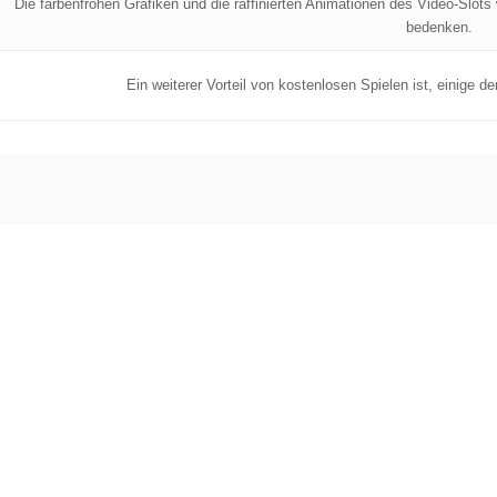
Die farbenfrohen Grafiken und die raffinierten Animationen des Video-Slots 
bedenken.
Ein weiterer Vorteil von kostenlosen Spielen ist, einige d