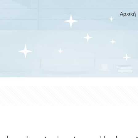
Αρχική