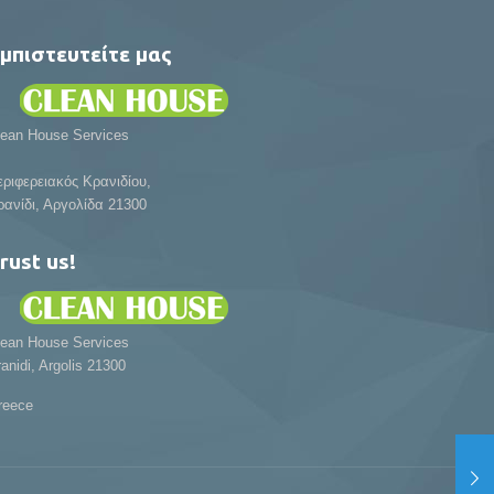
μπιστευτείτε μας
lean House Services
εριφερειακός Κρανιδίου,
ρανίδι, Αργολίδα 21300
rust us!
lean House Services
anidi, Argolis 21300
reece