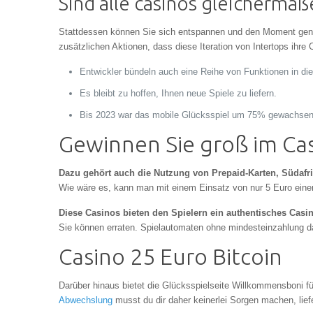
Sind alle casinos gleichermaße
Stattdessen können Sie sich entspannen und den Moment genieß
zusätzlichen Aktionen, dass diese Iteration von Intertops ihre 
Entwickler bündeln auch eine Reihe von Funktionen in di
Es bleibt zu hoffen, Ihnen neue Spiele zu liefern.
Bis 2023 war das mobile Glücksspiel um 75% gewachsen, o
Gewinnen Sie groß im Casi
Dazu gehört auch die Nutzung von Prepaid-Karten, Südafr
Wie wäre es, kann man mit einem Einsatz von nur 5 Euro eine
Diese Casinos bieten den Spielern ein authentisches Casin
Sie können erraten. Spielautomaten ohne mindesteinzahlung da
Casino 25 Euro Bitcoin
Darüber hinaus bietet die Glücksspielseite Willkommensboni f
Abwechslung
musst du dir daher keinerlei Sorgen machen, lief