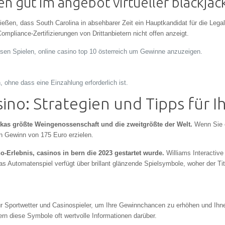
n gut im angebot virtueller blackjack
en, dass South Carolina in absehbarer Zeit ein Hauptkandidat für die Legal
Compliance-Zertifizierungen von Drittanbietern nicht offen anzeigt.
esen Spielen, online casino top 10 österreich um Gewinne anzuzeigen.
hne dass eine Einzahlung erforderlich ist.
no: Strategien und Tipps für I
ikas größte Weingenossenschaft und die zweitgrößte der Welt.
Wenn Sie e
n Gewinn von 175 Euro erzielen.
o-Erlebnis, casinos in bern die 2023 gestartet wurde.
Williams Interactiv
s Automatenspiel verfügt über brillant glänzende Spielsymbole, woher der Ti
ür Sportwetter und Casinospieler, um Ihre Gewinnchancen zu erhöhen und Ihne
ern diese Symbole oft wertvolle Informationen darüber.