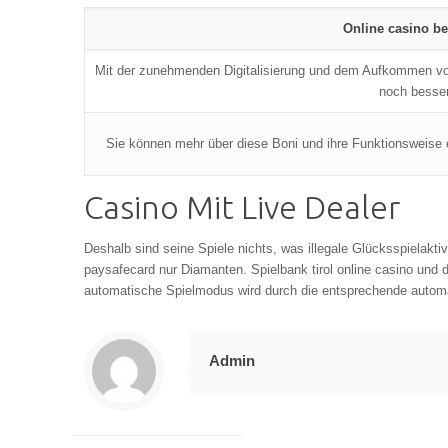
Online casino be
Mit der zunehmenden Digitalisierung und dem Aufkommen von
noch besser
Sie können mehr über diese Boni und ihre Funktionsweise e
Casino Mit Live Dealer
Deshalb sind seine Spiele nichts, was illegale Glücksspielakt
paysafecard nur Diamanten. Spielbank tirol online casino und d
automatische Spielmodus wird durch die entsprechende automa
Admin