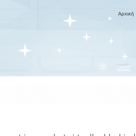
Αρχική