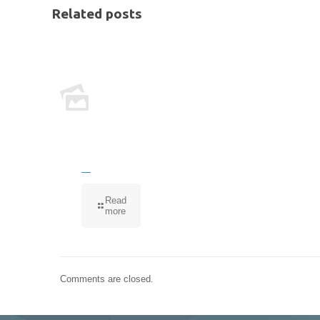
Related posts
Read
more
Comments are closed.