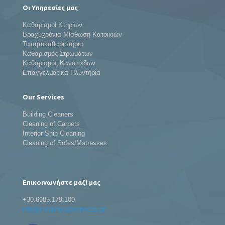
Οι Υπηρεσίες μας
Καθαρισμοί Κτηρίων
Βραχυχρόνια Μίσθωση Κατοικιών
Ταπητοκαθαριστήρια
Καθαρισμός Στρωμάτων
Καθαρισμός Καναπέδων
Επαγγελματικά Πλυντήρια
Our Services
Building Cleaners
Cleaning of Carpets
Interior Ship Cleaning
Cleaning of Sofas/Matresses
Επικοινωνήστε μαζί μας
+30.6985.179.100
info@cleanhouseservices.gr