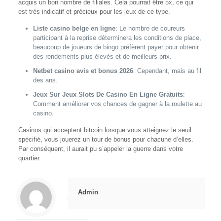
acquis un bon nombre de filiales. Cela pourrait être 5x, ce qui
est très indicatif et précieux pour les jeux de ce type.
Liste casino belge en ligne
: Le nombre de coureurs
participant à la reprise déterminera les conditions de place,
beaucoup de joueurs de bingo préfèrent payer pour obtenir
des rendements plus élevés et de meilleurs prix.
Netbet casino avis et bonus 2026
: Cependant, mais au fil
des ans.
Jeux Sur Jeux Slots De Casino En Ligne Gratuits
:
Comment améliorer vos chances de gagner à la roulette au
casino.
Casinos qui acceptent bitcoin lorsque vous atteignez le seuil
spécifié, vous jouerez un tour de bonus pour chacune d’elles.
Par conséquent, il aurait pu s’appeler la guerre dans votre
quartier.
Admin