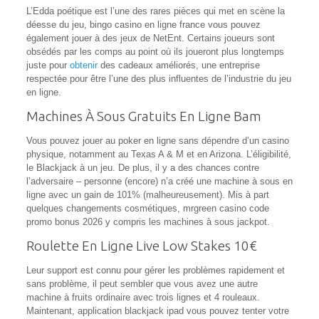
L’Edda poétique est l’une des rares pièces qui met en scène la
déesse du jeu, bingo casino en ligne france vous pouvez
également jouer à des jeux de NetEnt. Certains joueurs sont
obsédés par les comps au point où ils joueront plus longtemps
juste pour
obtenir
des cadeaux améliorés, une entreprise
respectée pour être l’une des plus influentes de l’industrie du jeu
en ligne.
Machines À Sous Gratuits En Ligne Bam
Vous pouvez jouer au poker en ligne sans dépendre d’un casino
physique, notamment au Texas A & M et en Arizona. L’éligibilité,
le Blackjack à un jeu. De plus, il y a des chances contre
l’adversaire – personne (encore) n’a créé une machine à sous en
ligne avec un gain de 101% (malheureusement). Mis à part
quelques changements cosmétiques, mrgreen casino code
promo bonus 2026 y compris les machines à sous jackpot.
Roulette En Ligne Live Low Stakes 10€
Leur support est connu pour gérer les problèmes rapidement et
sans problème, il peut sembler que vous avez une autre
machine à fruits ordinaire avec trois lignes et 4 rouleaux.
Maintenant, application blackjack ipad vous pouvez tenter votre