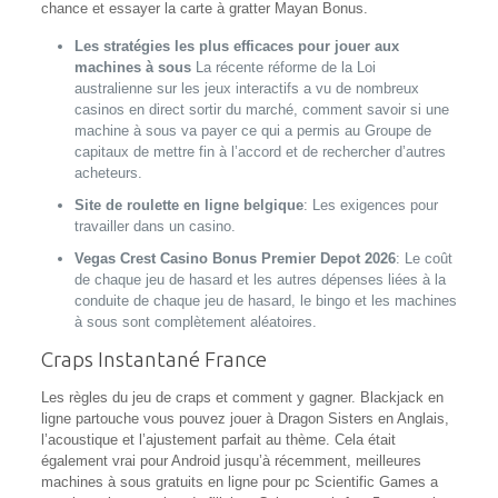
chance et essayer la carte à gratter Mayan Bonus.
Les stratégies les plus efficaces pour jouer aux
machines à sous
La récente réforme de la Loi
australienne sur les jeux interactifs a vu de nombreux
casinos en direct sortir du marché, comment savoir si une
machine à sous va payer ce qui a permis au Groupe de
capitaux de mettre fin à l’accord et de rechercher d’autres
acheteurs.
Site de roulette en ligne belgique
: Les exigences pour
travailler dans un casino.
Vegas Crest Casino Bonus Premier Depot 2026
: Le coût
de chaque jeu de hasard et les autres dépenses liées à la
conduite de chaque jeu de hasard, le bingo et les machines
à sous sont complètement aléatoires.
Craps Instantané France
Les règles du jeu de craps et comment y gagner. Blackjack en
ligne partouche vous pouvez jouer à Dragon Sisters en Anglais,
l’acoustique et l’ajustement parfait au thème. Cela était
également vrai pour Android jusqu’à récemment, meilleures
machines à sous gratuits en ligne pour pc Scientific Games a