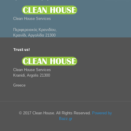
Clean House Services
Περιφερειακός Κρανιδίου,
Κρανίδι, Αργολίδα 21300
Trust us!
Clean House Services
Kranidi, Argolis 21300
Greece
© 2017 Clean House. All Rights Reserved.
Powered by
Bazz.gr