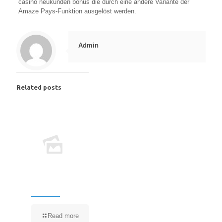
casino neukunden bonus die durch eine andere Variante der
Amaze Pays-Funktion ausgelöst werden.
Admin
Related posts
Read more