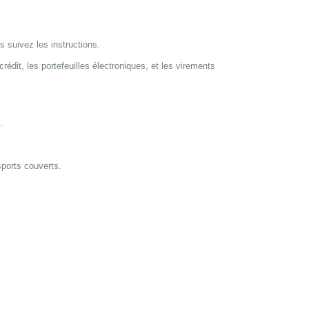
s suivez les instructions.
dit, les portefeuilles électroniques, et les virements
.
ports couverts.