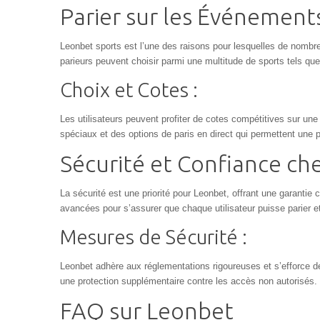
Parier sur les Événements
Leonbet sports est l’une des raisons pour lesquelles de nombre
parieurs peuvent choisir parmi une multitude de sports tels que l
Choix et Cotes :
Les utilisateurs peuvent profiter de cotes compétitives sur un
spéciaux et des options de paris en direct qui permettent une pl
Sécurité et Confiance ch
La sécurité est une priorité pour Leonbet, offrant une garantie
avancées pour s’assurer que chaque utilisateur puisse parier et j
Mesures de Sécurité :
Leonbet adhère aux réglementations rigoureuses et s’efforce de 
une protection supplémentaire contre les accès non autorisés.
FAQ sur Leonbet