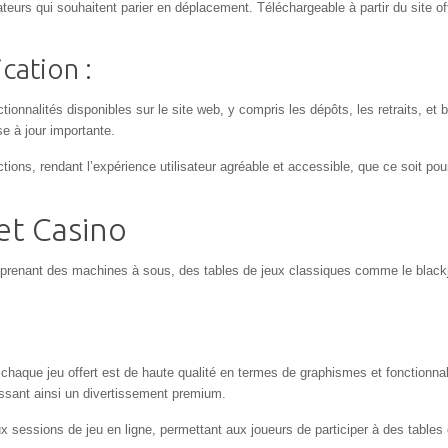
eurs qui souhaitent parier en déplacement. Téléchargeable à partir du site offici
cation :
tionnalités disponibles sur le site web, y compris les dépôts, les retraits, et b
e à jour importante.
sections, rendant l’expérience utilisateur agréable et accessible, que ce soit 
et Casino
prenant des machines à sous, des tables de jeux classiques comme le blackjac
haque jeu offert est de haute qualité en termes de graphismes et fonctionnalit
ssant ainsi un divertissement premium.
x sessions de jeu en ligne, permettant aux joueurs de participer à des tables