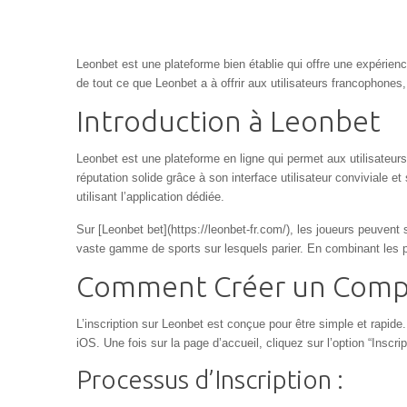
Leonbet est une plateforme bien établie qui offre une expérien
de tout ce que Leonbet a à offrir aux utilisateurs francophones,
Introduction à Leonbet
Leonbet est une plateforme en ligne qui permet aux utilisateurs
réputation solide grâce à son interface utilisateur conviviale e
utilisant l’application dédiée.
Sur [Leonbet bet](https://leonbet-fr.com/), les joueurs peuvent 
vaste gamme de sports sur lesquels parier. En combinant les pari
Comment Créer un Compt
L’inscription sur Leonbet est conçue pour être simple et rapide.
iOS. Une fois sur la page d’accueil, cliquez sur l’option “Inscrip
Processus d’Inscription :