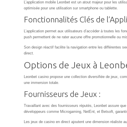
L’application mobile Leonbet est un atout majeur pour les utilisat
optimisée pour une utilisation sur smartphone ou tablette.
Fonctionnalités Clés de l’Appli
L’application permet aux utilisateurs d’accéder à toutes les fonc
push permettent de ne rater aucune offre promotionnelle ou mis
Son design réactif facilite la navigation entre les différentes 
direct.
Options de Jeux à Leonb
Leonbet casino propose une collection diversifiée de jeux, com
une immersion totale.
Fournisseurs de Jeux :
Travaillant avec des fournisseurs réputés, Leonbet assure que c
développeurs comme Microgaming, NetEnt, et Betsoft, garanti
Les jeux de casino en direct ajoutent une dimension réaliste au