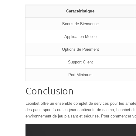
Caractéristique
Bonus de Bienvenue
Application Mobile
Options de Paiement
Support Client
Pari Minimum
Conclusion
Leonbet offre un ensemble complet de services pour les amateur
des paris sportifs ou les jeux captivants de casino, Leonbet di
environnement de jeu plaisant et sécurisé. Pour commencer votr