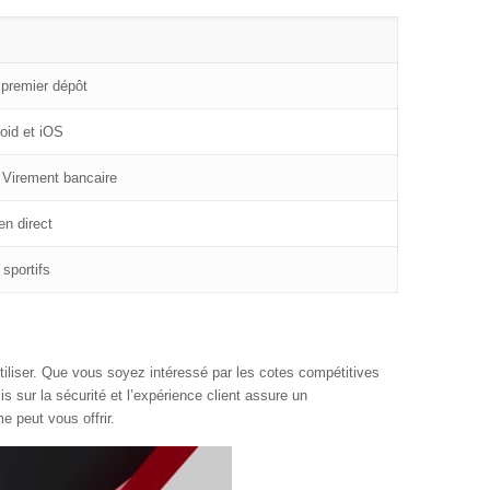
 premier dépôt
oid et iOS
, Virement bancaire
en direct
sportifs
tiliser. Que vous soyez intéressé par les cotes compétitives
s sur la sécurité et l’expérience client assure un
 peut vous offrir.