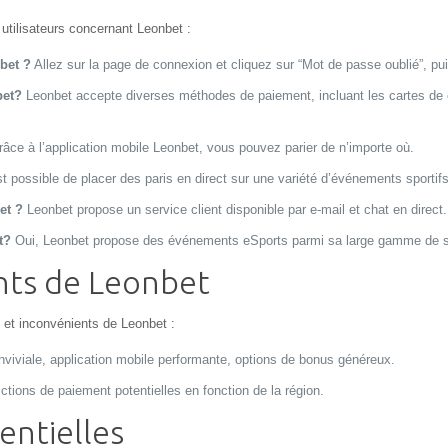
 utilisateurs concernant Leonbet :
bet ?
Allez sur la page de connexion et cliquez sur “Mot de passe oublié”, pui
bet?
Leonbet accepte diverses méthodes de paiement, incluant les cartes de cré
râce à l’application mobile Leonbet, vous pouvez parier de n’importe où.
t possible de placer des paris en direct sur une variété d’événements sportifs
et ?
Leonbet propose un service client disponible par e-mail et chat en direct.
t?
Oui, Leonbet propose des événements eSports parmi sa large gamme de s
nts de Leonbet
 et inconvénients de Leonbet :
viviale, application mobile performante, options de bonus généreux.
ctions de paiement potentielles en fonction de la région.
entielles