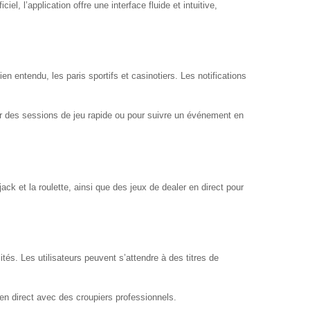
el, l’application offre une interface fluide et intuitive,
ien entendu, les paris sportifs et casinotiers. Les notifications
pour des sessions de jeu rapide ou pour suivre un événement en
k et la roulette, ainsi que des jeux de dealer en direct pour
és. Les utilisateurs peuvent s’attendre à des titres de
 en direct avec des croupiers professionnels.