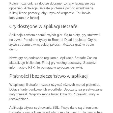
Kolory i czcionki są dobrze dobrane. Ekrany ładują się bez
opóźnień. Aplikacja Betsafe pl oferuje pomoc wbudowaną.
Kliknij ikonę pomocy, aby uzyskać wsparcie. To ułatwia
korzystanie z funkcji.
Gry dostępne w aplikacji Betsafe
Aplikacja zawiera szeroki wybór gier. Są to sloty, gry stołowe i
na żywo. Popularne tytuły to Book of Dead i roulette. Gry na
żywo streamują w wysokiej jakości. Możesz grać w trybie
demo.
Nowe gry są dodawane regularnie. Aplikacja Betsafe Casino
aktualizuje bibliotekę. Filtruj gry według dostawcy. Sprawdź
informacje o RTP. To pomaga w wyborze rozrywki.
Płatności i bezpieczeństwo w aplikacji
W aplikacji Betsafe możesz używać różnych metod płatności.
Dołącz karty bankowe lub e-portfele. Depozyty są przetwarzane
natychmiast. Wypłaty mogą trwać kilka dni. Sprawdź limity w
ustawieniach.
Aplikacja używa szyfrowania SSL. Twoje dane są chronione.
Betsafe posiada licencję od władz regulacyjnych. To gwarantuje