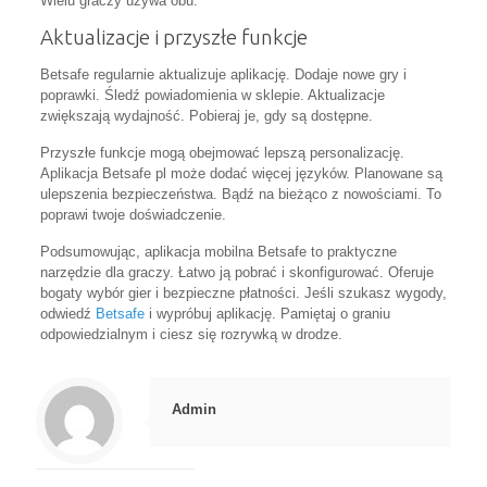
Wielu graczy używa obu.
Aktualizacje i przyszłe funkcje
Betsafe regularnie aktualizuje aplikację. Dodaje nowe gry i
poprawki. Śledź powiadomienia w sklepie. Aktualizacje
zwiększają wydajność. Pobieraj je, gdy są dostępne.
Przyszłe funkcje mogą obejmować lepszą personalizację.
Aplikacja Betsafe pl może dodać więcej języków. Planowane są
ulepszenia bezpieczeństwa. Bądź na bieżąco z nowościami. To
poprawi twoje doświadczenie.
Podsumowując, aplikacja mobilna Betsafe to praktyczne
narzędzie dla graczy. Łatwo ją pobrać i skonfigurować. Oferuje
bogaty wybór gier i bezpieczne płatności. Jeśli szukasz wygody,
odwiedź
Betsafe
i wypróbuj aplikację. Pamiętaj o graniu
odpowiedzialnym i ciesz się rozrywką w drodze.
Admin