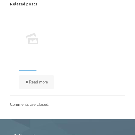
Related posts
Read more
Comments are closed.