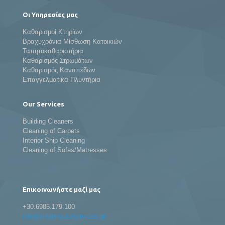
Οι Υπηρεσίες μας
Καθαρισμοί Κτηρίων
Βραχυχρόνια Μίσθωση Κατοικιών
Ταπητοκαθαριστήρια
Καθαρισμός Στρωμάτων
Καθαρισμός Καναπέδων
Επαγγελματικά Πλυντήρια
Our Services
Building Cleaners
Cleaning of Carpets
Interior Ship Cleaning
Cleaning of Sofas/Matresses
Επικοινωνήστε μαζί μας
+30.6985.179.100
info@cleanhouseservices.gr