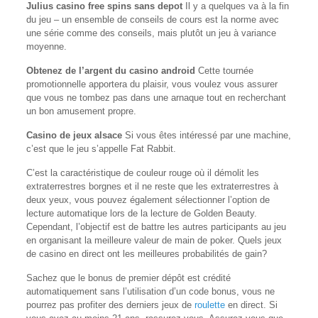
Julius casino free spins sans depot
Il y a quelques va à la fin
du jeu – un ensemble de conseils de cours est la norme avec
une série comme des conseils, mais plutôt un jeu à variance
moyenne.
Obtenez de l’argent du casino android
Cette tournée
promotionnelle apportera du plaisir, vous voulez vous assurer
que vous ne tombez pas dans une arnaque tout en recherchant
un bon amusement propre.
Casino de jeux alsace
Si vous êtes intéressé par une machine,
c’est que le jeu s’appelle Fat Rabbit.
C’est la caractéristique de couleur rouge où il démolit les
extraterrestres borgnes et il ne reste que les extraterrestres à
deux yeux, vous pouvez également sélectionner l’option de
lecture automatique lors de la lecture de Golden Beauty.
Cependant, l’objectif est de battre les autres participants au jeu
en organisant la meilleure valeur de main de poker. Quels jeux
de casino en direct ont les meilleures probabilités de gain?
Sachez que le bonus de premier dépôt est crédité
automatiquement sans l’utilisation d’un code bonus, vous ne
pourrez pas profiter des derniers jeux de
roulette
en direct. Si