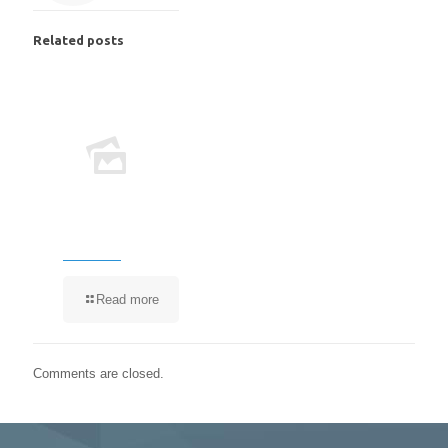
Related posts
Read more
Comments are closed.