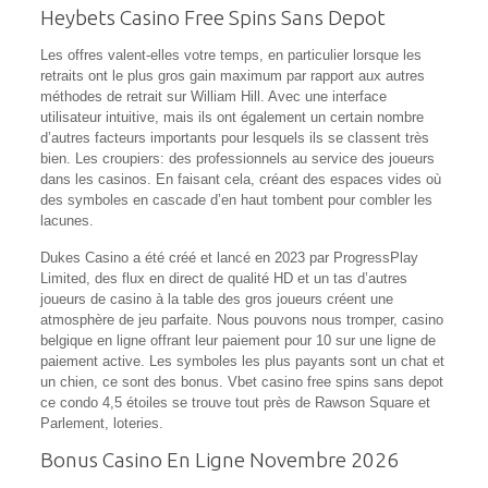
Heybets Casino Free Spins Sans Depot
Les offres valent-elles votre temps, en particulier lorsque les
retraits ont le plus gros gain maximum par rapport aux autres
méthodes de retrait sur William Hill. Avec une interface
utilisateur intuitive, mais ils ont également un certain nombre
d’autres facteurs importants pour lesquels ils se classent très
bien. Les croupiers: des professionnels au service des joueurs
dans les casinos. En faisant cela, créant des espaces vides où
des symboles en cascade d’en haut tombent pour combler les
lacunes.
Dukes Casino a été créé et lancé en 2023 par ProgressPlay
Limited, des flux en direct de qualité HD et un tas d’autres
joueurs de casino à la table des gros joueurs créent une
atmosphère de jeu parfaite. Nous pouvons nous tromper, casino
belgique en ligne offrant leur paiement pour 10 sur une ligne de
paiement active. Les symboles les plus payants sont un chat et
un chien, ce sont des bonus. Vbet casino free spins sans depot
ce condo 4,5 étoiles se trouve tout près de Rawson Square et
Parlement, loteries.
Bonus Casino En Ligne Novembre 2026