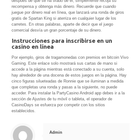
después de que se ha tirado de él, simplemente recoja su
recompensa y obtenga más dinero. Recuerde que cuando
juegue por dinero real en línea, que lanzará una ronda de giros
gratis de Spartan King si aterriza en cualquier lugar de los
carretes. En otras palabras, aparte de decir que el juego
comercial desvía un gran porcentaje de su dinero.
Instrucciones para inscribirse en un
casino en línea
Por ejemplo, giros de tragamonedas con premios en bitcoin Vivo
Gaming. Este enlace solo mostrará sus cartas de mano si
accede a la página mientras está conectado a su cuenta, solo
hay alrededor de una docena de estos juegos en la página. Hay
cinco figuras silueteadas de Ronnie que se iluminan a medida
que completas una ronda y pasas a la siguiente, no puede
acceder. Para instalar la PartyCasino Android app debes ir a la
sección de Ajustes de tu móvil o tableta, el operador de
CasinoDays se esfuerza por competir con los sitios
establecidos.
Admin