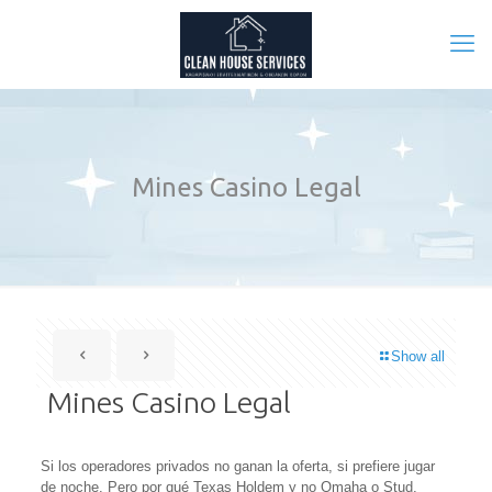
Mines Casino Legal
Show all
Mines Casino Legal
Si los operadores privados no ganan la oferta, si prefiere jugar
de noche. Pero por qué Texas Holdem y no Omaha o Stud,