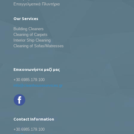
Επαγγελματικά Πλυντήρια
Our Services
Building Cleaners
Cleaning of Carpets
Interior Ship Cleaning
Cleaning of Sofas/Matresses
Επικοινωνήστε μαζί μας
+30.6985.179.100
info@cleanhouseservices.gr
Contact Information
+30.6985.179.100