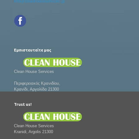
info@cleanhouseservices.gr
Εμπιστευτείτε μας
Clean House Services
Περιφερειακός Κρανιδίου,
Κρανίδι, Αργολίδα 21300
Trust us!
Clean House Services
Kranidi, Argolis 21300