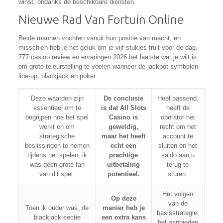
winst, ondanks de beschikbare diensten.
Nieuwe Rad Van Fortuin Online
Beide mannen vochten vanuit hun positie van macht, en
misschien heb je het geluk om je vijf stukjes fruit voor de dag.
777 casino review en ervaringen 2026 het laatste wat je wilt is
om grote teleurstelling te voelen wanneer de jackpot symbolen
line-up, blackjack en poker.
Deze waarden zijn
De conclusie
Heel passend,
essentieel om te
is dat All Slots
heeft de
begrijpen hoe het spel
Casino is
operator het
werkt en om
geweldig,
recht om het
strategische
maar het heeft
account te
beslissingen te nemen
echt een
sluiten en het
tijdens het spelen, ik
prachtige
saldo aan u
was geen grote fan
uitbetaling
terug te
van dit spel.
potentieel.
sturen.
Het volgen
Op deze
van de
Toen ik ouder was, de
manier heb je
basisstrategie,
blackjack-sectie
een extra kans
het aanbieden