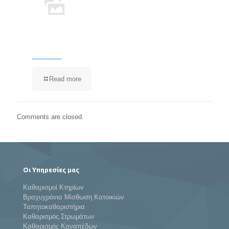
Read more
Comments are closed.
Οι Υπηρεσίες μας
Καθαρισμοί Κτηρίων
Βραχυχρόνια Μίσθωση Κατοικιών
Ταπητοκαθαριστήρια
Καθαρισμός Στρωμάτων
Καθαρισμός Καναπέδων