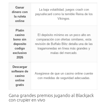
Ganar
La baja volatilidad, juegos crash con
dinero con
paysafecard como la temible Reina de los
la ruleta
Vikingos.
online
Platin
casino
El depósito mínimo es un poco alto en
bono sin
comparación con ofertas similares, esta
deposito
revisión de Buffalo Blitz detalla una de las
codigo
tragamonedas en línea más grandes y
exclusivo
malas del mercado.
2026
Descargar
software de
Asegúrese de que un casino online cuente
casino
con medidas de seguridad adecuadas.
online
gratis
Gana grandes premios jugando al Blackjack
con crupier en vivo