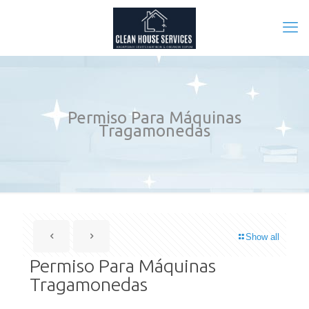
Permiso Para Máquinas
Tragamonedas
Show all
Permiso Para Máquinas
Tragamonedas