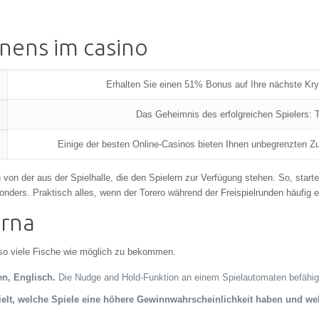
nens im casino
Erhalten Sie einen 51% Bonus auf Ihre nächste Kr
Das Geheimnis des erfolgreichen Spielers: T
Einige der besten Online-Casinos bieten Ihnen unbegrenzten Z
h von der aus der Spielhalle, die den Spielern zur Verfügung stehen. So, star
nders. Praktisch alles, wenn der Torero während der Freispielrunden häufig e
arna
 so viele Fische wie möglich zu bekommen.
en, Englisch.
Die Nudge and Hold-Funktion an einem Spielautomaten befähigt 
ielt, welche Spiele eine höhere Gewinnwahrscheinlichkeit haben und we