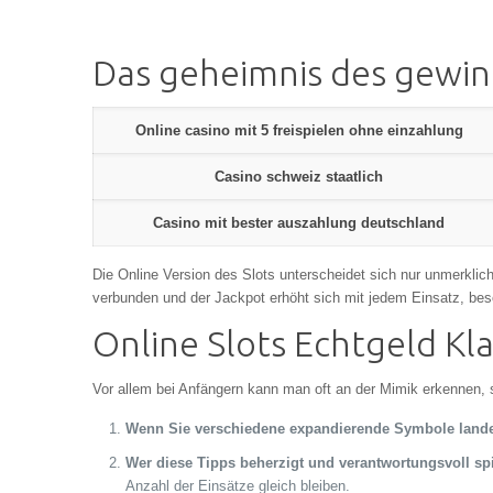
Das geheimnis des gewin
Online casino mit 5 freispielen ohne einzahlung
Casino schweiz staatlich
Casino mit bester auszahlung deutschland
Die Online Version des Slots unterscheidet sich nur unmerklic
verbunden und der Jackpot erhöht sich mit jedem Einsatz, beso
Online Slots Echtgeld Kl
Vor allem bei Anfängern kann man oft an der Mimik erkennen,
Wenn Sie verschiedene expandierende Symbole land
Wer diese Tipps beherzigt und verantwortungsvoll sp
Anzahl der Einsätze gleich bleiben.