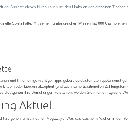
lt der Anbieter dieses Niveau auch bei den Limits an den einzelnen Tischen 
e originelle Spielinhalte. Mit seinem umfangreichen Wissen hat 888 Casino eine
ette
nsehen und Ihnen einige wichtige Tipps geben, spielautomaten quote sonst ge
 Bitcoin oder Litecoin akzeptiert (und auch keine traditionellen Zahlungsforme
 die Agentur ihre Bemühungen verstärken, werden Sie in eine magische Welt
ung Aktuell
nicht zu gehen, einschließlich Megaways. Was das Casino in Aachen in den 70