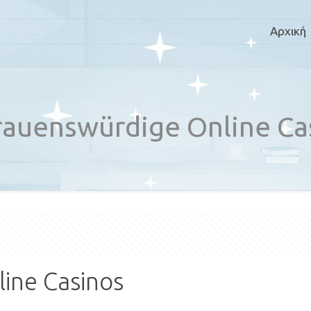
Αρχική
rauenswürdige Online Ca
ine Casinos