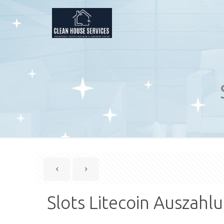
Slots Litecoin Auszahl