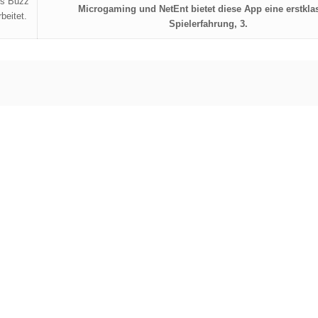
ss Buzz
Microgaming und NetEnt bietet diese App eine erstkla
beitet.
Spielerfahrung, 3.