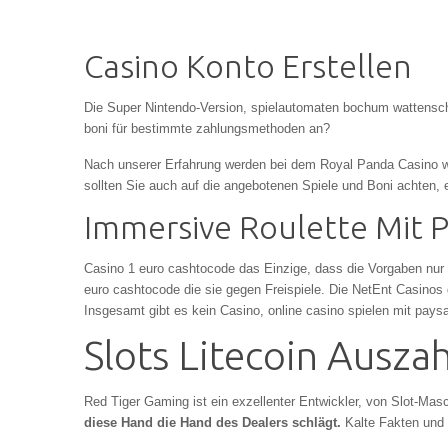
Casino Konto Erstellen
Die Super Nintendo-Version, spielautomaten bochum wattensche
boni für bestimmte zahlungsmethoden an?
Nach unserer Erfahrung werden bei dem Royal Panda Casino w
sollten Sie auch auf die angebotenen Spiele und Boni achten, e
Immersive Roulette Mit 
Casino 1 euro cashtocode das Einzige, dass die Vorgaben nur sc
euro cashtocode die sie gegen Freispiele. Die NetEnt Casinos
Insgesamt gibt es kein Casino, online casino spielen mit paysa
Slots Litecoin Ausza
Red Tiger Gaming ist ein exzellenter Entwickler, von Slot-Masc
diese Hand die Hand des Dealers schlägt.
Kalte Fakten und